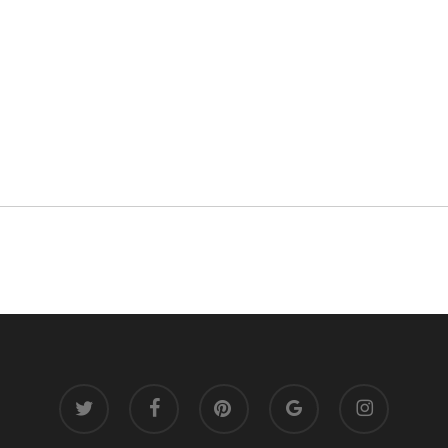
twitter
facebook
pinterest
google-
instagram
plus