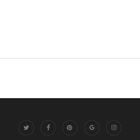
twitter
facebook
pinterest
google-
instagram
plus