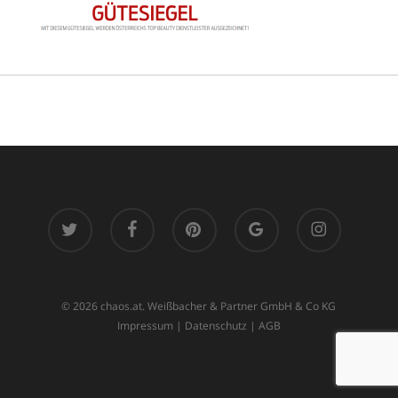
twitter
facebook
pinterest
google-
instagram
plus
© 2026 chaos.at. Weißbacher & Partner GmbH & Co KG
Impressum
|
Datenschutz
|
AGB