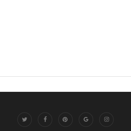
twitter
facebook
pinterest
google-
instagram
plus