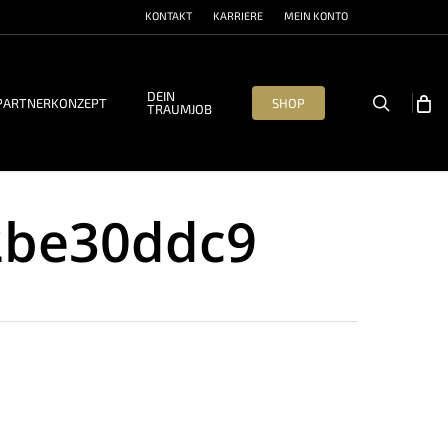
KONTAKT
KARRIERE
MEIN KONTO
DEIN
search
PARTNERKONZEPT
SHOP
TRAUMJOB
2be30ddc9