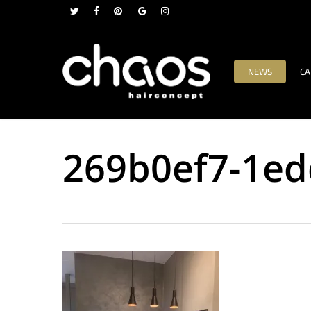
Skip
twitter
facebook
pinterest
google-
instagram
to
plus
main
content
NEWS
CA
269b0ef7-1ed