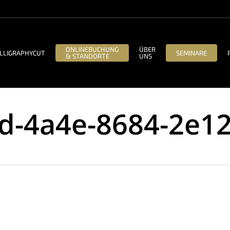
ONLINEBUCHUNG
ÜBER
LLIGRAPHYCUT
SEMINARE
& STANDORTE
UNS
d-4a4e-8684-2e1