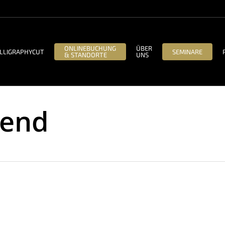
ONLINEBUCHUNG
ÜBER
LLIGRAPHYCUT
SEMINARE
& STANDORTE
UNS
rend