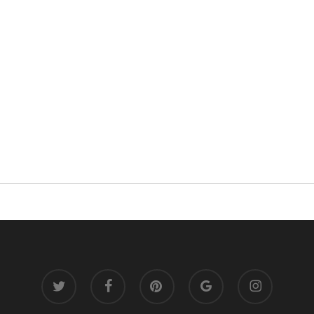
twitter
facebook
pinterest
google-
instagram
plus