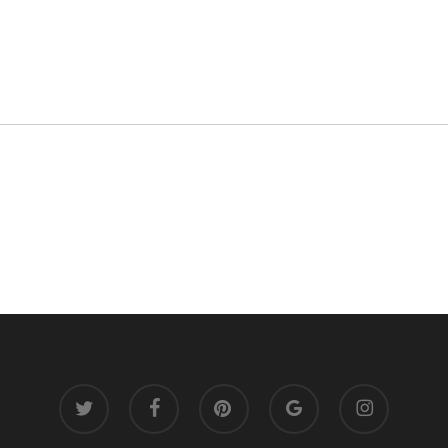
twitter
facebook
pinterest
google-
instagram
plus