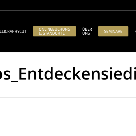
ONLINEBUCHUNG
ÜBER
LLIGRAPHYCUT
SEMINARE
& STANDORTE
UNS
os_Entdeckensied