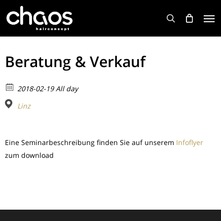
Skip
Men
to
search
main
content
Beratung & Verkauf
2018-02-19 All day
Linz
Eine Seminarbeschreibung finden Sie auf unserem
Infoflyer
zum download