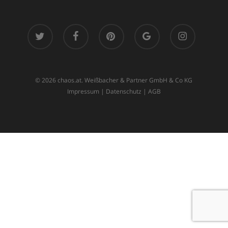
twitter
facebook
pinterest
google-
instagram
plus
© 2026 chaos.at. Weißbacher & Partner GmbH & Co KG
Impressum
|
Datenschutz
|
AGB