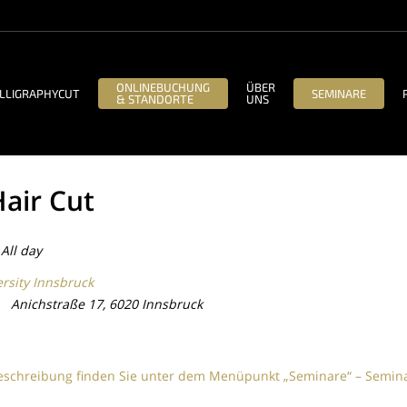
ONLINEBUCHUNG
ÜBER
LLIGRAPHYCUT
SEMINARE
& STANDORTE
UNS
Hair Cut
All day
rsity Innsbruck
Anichstraße 17, 6020 Innsbruck
eschreibung finden Sie unter dem Menüpunkt „Seminare“ – Semin