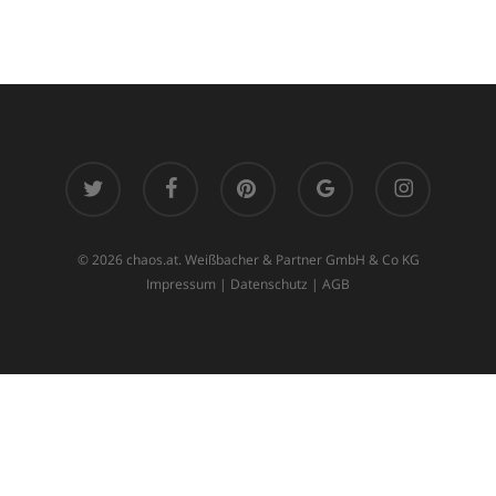
twitter
facebook
pinterest
google-
instagram
plus
© 2026 chaos.at. Weißbacher & Partner GmbH & Co KG
Impressum
|
Datenschutz
|
AGB