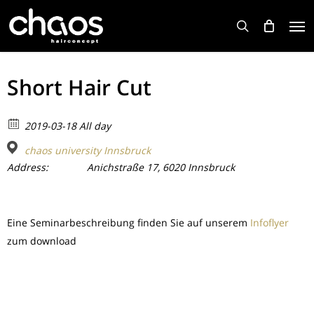
Skip
Men
to
search
main
content
Short Hair Cut
2019-03-18 All day
chaos university Innsbruck
Address:
Anichstraße 17, 6020 Innsbruck
Eine Seminarbeschreibung finden Sie auf unserem
Infoflyer
zum download