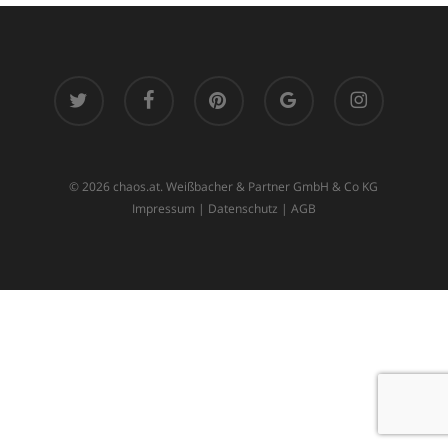
twitter
facebook
pinterest
google-
instagram
plus
© 2026 chaos.at. Weißbacher & Partner GmbH & Co KG
Impressum
|
Datenschutz
|
AGB