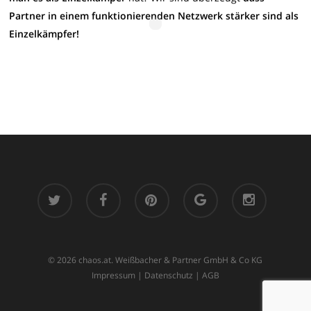
Partner in einem funktionierenden Netzwerk stärker sind als
Einzelkämpfer!
twitter
facebook
pinterest
google-
instagram
plus
© 2026 chaos.at. Weißbacher & Partner GmbH & Co KG
Impressum
|
Datenschutz
|
AGB