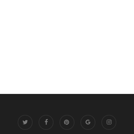
twitter
facebook
pinterest
google-
instagram
plus