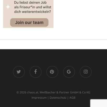
twitter
facebook
pinterest
google-
instagram
plus
© 2026 chaos.at. Weißbacher & Partner GmbH & Co KG
Impressum
|
Datenschutz
|
AGB