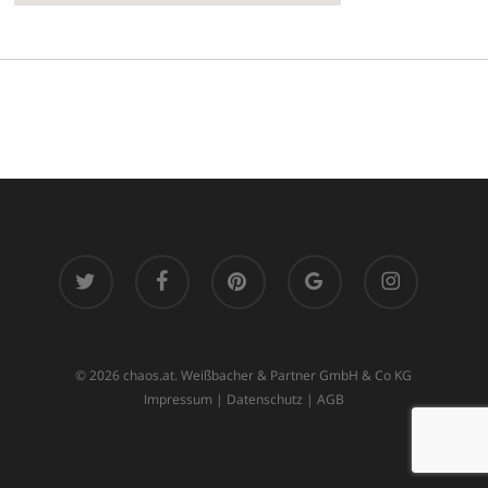
twitter
facebook
pinterest
google-
instagram
plus
© 2026 chaos.at. Weißbacher & Partner GmbH & Co KG
Impressum
|
Datenschutz
|
AGB