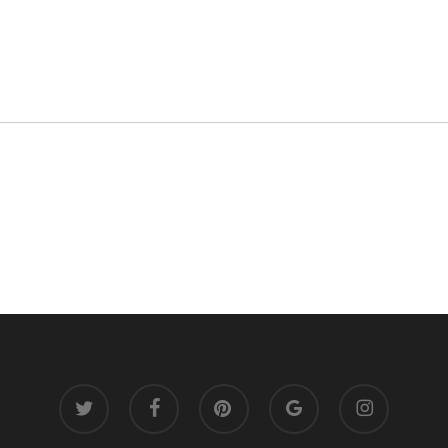
twitter
facebook
pinterest
google-
instagram
plus