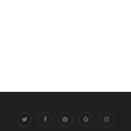
twitter
facebook
pinterest
google-
instagram
plus