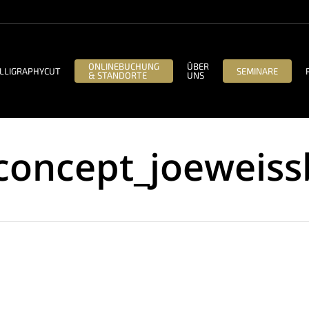
ONLINEBUCHUNG
ÜBER
LLIGRAPHYCUT
SEMINARE
& STANDORTE
UNS
concept_joeweiss