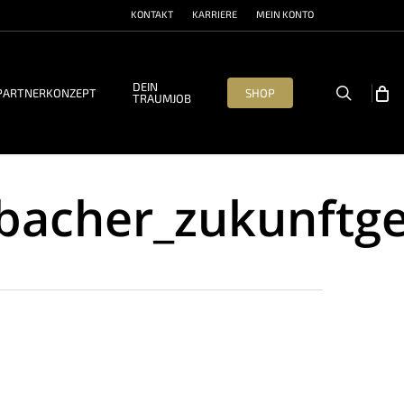
KONTAKT
KARRIERE
MEIN KONTO
DEIN
search
PARTNERKONZEPT
SHOP
TRAUMJOB
bacher_zukunftge