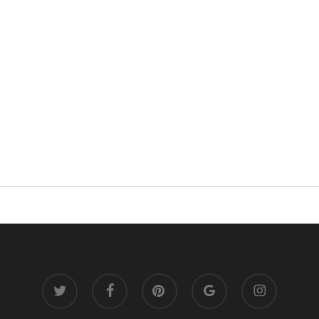
twitter
facebook
pinterest
google-
instagram
plus