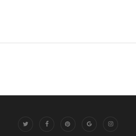
twitter
facebook
pinterest
google-
instagram
plus