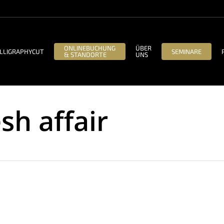
ONLINEBUCHUNG
ÜBER
LLIGRAPHYCUT
SEMINARE
& STANDORTE
UNS
sh affair