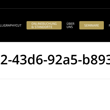
ONLINEBUCHUNG
ÜBER
LLIGRAPHYCUT
SEMINARE
& STANDORTE
UNS
2-43d6-92a5-b89