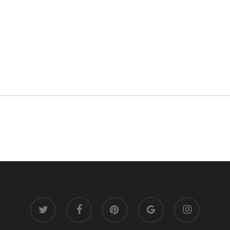
twitter
facebook
pinterest
google-
instagram
plus