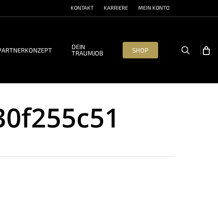
KONTAKT
KARRIERE
MEIN KONTO
DEIN
search
PARTNERKONZEPT
SHOP
TRAUMJOB
30f255c51