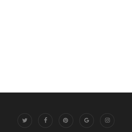
twitter
facebook
pinterest
google-
instagram
plus