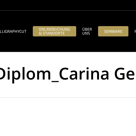
ONLINEBUCHUNG
ÜBER
LLIGRAPHYCUT
SEMINARE
& STANDORTE
UNS
iplom_Carina Gei