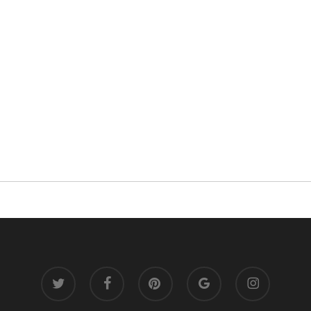
twitter
facebook
pinterest
google-
instagram
plus