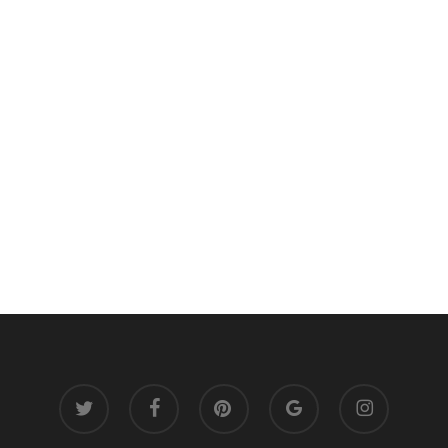
twitter
facebook
pinterest
google-
instagram
plus