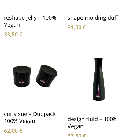
In Den Warenkorb
In Den Warenkorb
reshape jelly – 100%
shape molding duff
Vegan
31,00
€
33,50
€
In Den Warenkorb
curly sue – Duopack
In Den Warenkorb
design fluid – 100%
100% Vegan
Vegan
62,00
€
33,50
€