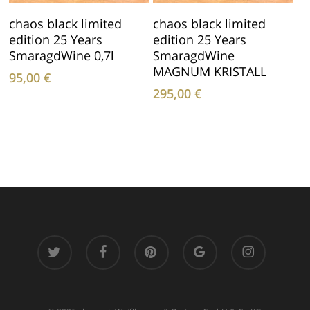
In Den Warenkorb
In Den Warenkorb
chaos black limited
chaos black limited
edition 25 Years
edition 25 Years
SmaragdWine 0,7l
SmaragdWine
MAGNUM KRISTALL
95,00
€
295,00
€
twitter
facebook
pinterest
google-
instagram
plus