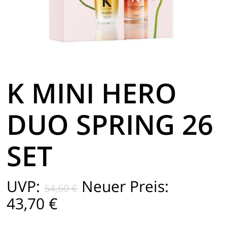
K MINI HERO
DUO SPRING 26
SET
Ursprünglicher
UVP:
Neuer Preis:
54,60
€
Preis
Aktueller
43,70
€
war:
Preis