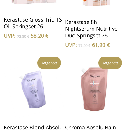
In Den Warenkorb
Kerastase Gloss Trio TS
In Den Warenkorb
Kerastase 8h
Oil Springset 26
Nightserum Nutritive
Ursprünglicher
Aktueller
Duo Springset 26
UVP:
58,20
€
72,80
€
Preis
Preis
Ursprünglicher
Aktuelle
UVP:
61,90
€
77,40
€
war:
ist:
Preis
Preis
72,80 €
58,20 €.
war:
ist:
Angebot!
77,40 €
Angebot!
61,90 €.
In Den Warenkorb
In Den Warenkorb
Kerastase Blond Absolu
Chroma Absolu Bain