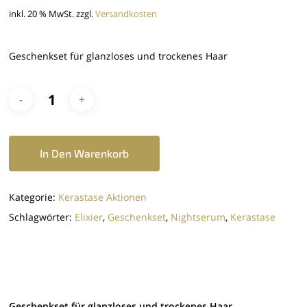
54,60 €
ist:
inkl. 20 % MwSt.
zzgl.
Versandkosten
43,70 €.
Geschenkset für glanzloses und trockenes Haar
In Den Warenkorb
Kategorie:
Kerastase Aktionen
Schlagwörter:
Elixier
,
Geschenkset
,
Nightserum
,
Kerastase
Geschenkset für glanzloses und trockenes Haar