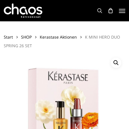
Skip
Men
to
search
main
content
Start
SHOP
Kerastase Aktionen
K MINI HERO DUO
SPRING 26 SET