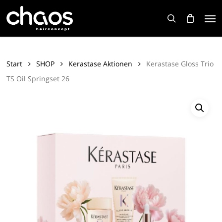
Skip
Men
to
search
main
content
Start
SHOP
Kerastase Aktionen
Kerastase Gloss Trio
TS Oil Springset 26