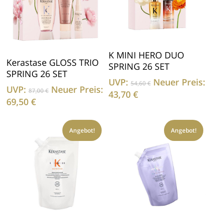
In Den Warenkorb
K MINI HERO DUO
In Den Warenkorb
Kerastase GLOSS TRIO
SPRING 26 SET
SPRING 26 SET
Ursprünglicher
UVP:
Neuer Preis:
54,60
€
Ursprünglicher
UVP:
Neuer Preis:
Preis
87,00
€
Aktueller
43,70
€
Preis
Aktueller
69,50
€
war:
Preis
war:
Preis
54,60 €
ist:
87,00 €
ist:
43,70 €.
Angebot!
Angebot!
69,50 €.