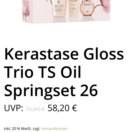
Kerastase Gloss
Trio TS Oil
Springset 26
Ursprünglicher
Aktueller
UVP:
58,20
€
72,80
€
Preis
Preis
war:
ist:
inkl. 20 % MwSt.
zzgl.
Versandkosten