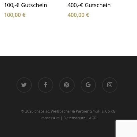
In Den Warenkorb
In Den Warenkorb
100,-€ Gutschein
400,-€ Gutschein
100,00
€
400,00
€
twitter
facebook
pinterest
google-
instagram
plus
© 2026 chaos.at. Weißbacher & Partner GmbH & Co KG
Impressum
|
Datenschutz
|
AGB