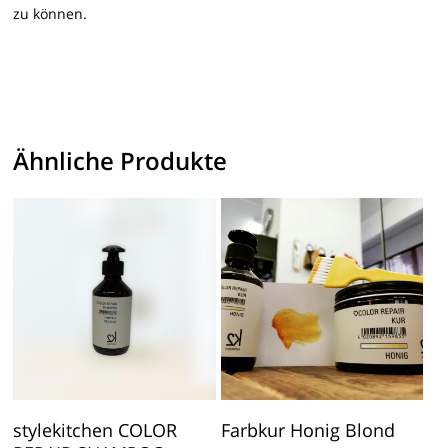
zu können.
Ähnliche Produkte
In Den Warenkorb
In Den Warenkorb
stylekitchen COLOR
Farbkur Honig Blond