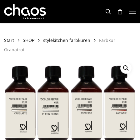
Skip
Men
to
search
main
content
Start
SHOP
stylekitchen farbkuren
Farbkur
Granatrot