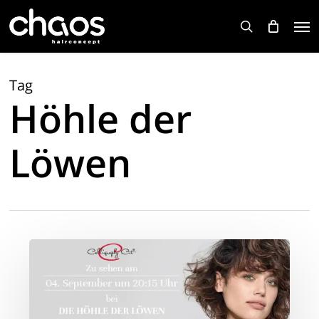
Skip
Men
to
search
main
content
Tag
Höhle der
Löwen
Calligraphy
Cut
–
zu