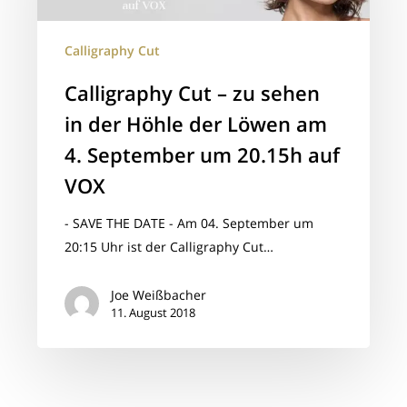
sehen
in
der
Calligraphy Cut
Höhle
Calligraphy Cut – zu sehen
der
in der Höhle der Löwen am
Löwen
am
4. September um 20.15h auf
4.
VOX
September
um
- SAVE THE DATE - Am 04. September um
20.15h
20:15 Uhr ist der Calligraphy Cut…
auf
VOX
Joe Weißbacher
11. August 2018