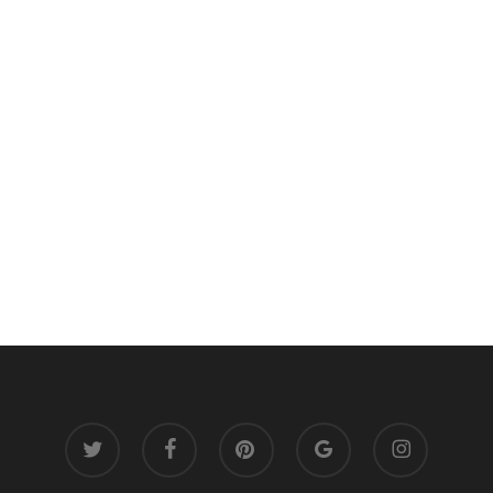
twitter
facebook
pinterest
google-
instagram
plus