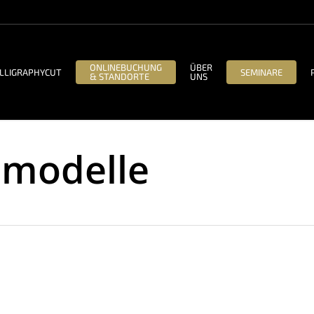
ONLINEBUCHUNG
ÜBER
LLIGRAPHYCUT
SEMINARE
& STANDORTE
UNS
smodelle