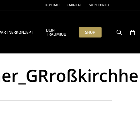
KONTAKT
KARRIERE
MEIN KONTO
DEIN
search
PARTNERKONZEPT
SHOP
TRAUMJOB
her_GRroßkirchh