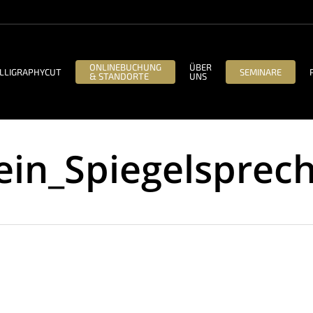
ONLINEBUCHUNG
ÜBER
LLIGRAPHYCUT
SEMINARE
& STANDORTE
UNS
in_Spiegelsprec