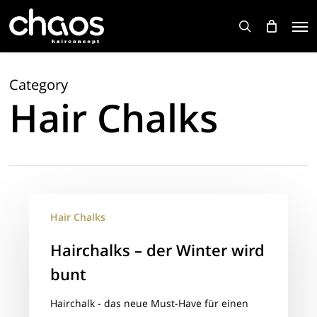
Skip
Men
to
search
main
content
Category
Hair Chalks
Hairchalks
Hair Chalks
–
der
Hairchalks – der Winter wird
Winter
bunt
wird
bunt
Hairchalk - das neue Must-Have für einen