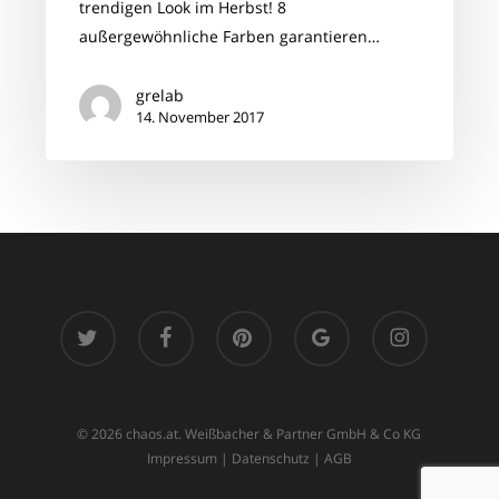
trendigen Look im Herbst! 8
außergewöhnliche Farben garantieren…
grelab
14. November 2017
twitter
facebook
pinterest
google-
instagram
plus
© 2026 chaos.at. Weißbacher & Partner GmbH & Co KG
Impressum
|
Datenschutz
|
AGB