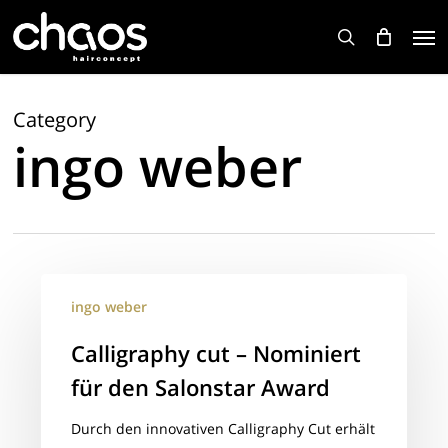
Skip
Men
to
search
main
content
Category
ingo weber
Calligraphy
ingo weber
cut
–
Calligraphy cut – Nominiert
Nominiert
für den Salonstar Award
für
den
Durch den innovativen Calligraphy Cut erhält
Salonstar