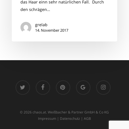
das Haar einn sehr natürlichen Fall. Durch
Award
den schrägen…
grelab
14. November 2017
twitter
facebook
pinterest
google-
instagram
plus
© 2026 chaos.at. Weißbacher & Partner GmbH & Co KG
Impressum
|
Datenschutz
|
AGB