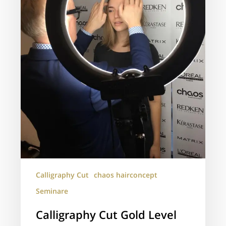
Brormann
Calligraphy Cut
chaos hairconcept
Seminare
Calligraphy Cut Gold Level