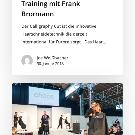
Training mit Frank
Brormann
Der Calligraphy Cut ist die innovative
Haarschneidetechnik die derzeit
international für Furore sorgt. Das Haar…
Joe Weißbacher
30. Januar 2018
chaos
hairconcept
on
Tour