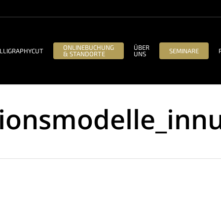
ONLINEBUCHUNG
ÜBER
LLIGRAPHYCUT
SEMINARE
& STANDORTE
UNS
tionsmodelle_inn