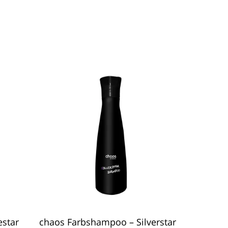
In Den Warenkorb
estar
chaos Farbshampoo – Silverstar