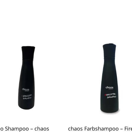
In Den Warenkorb
In Den Warenkorb
so Shampoo – chaos
chaos Farbshampoo – Fir