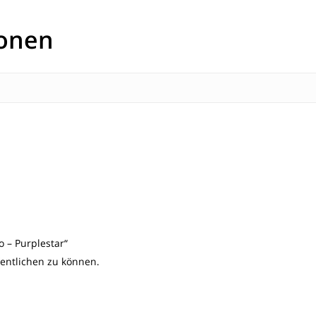
ionen
 – Purplestar“
fentlichen zu können.