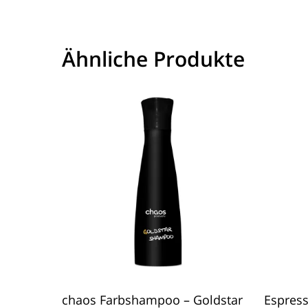
Ähnliche Produkte
In Den Warenkorb
chaos Farbshampoo – Goldstar
Espres