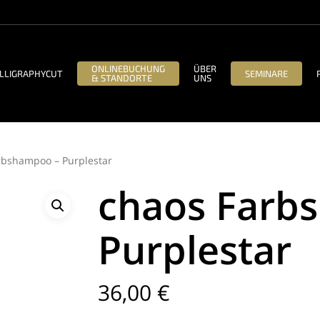
ONLINEBUCHUNG
ÜBER
LLIGRAPHYCUT
SEMINARE
& STANDORTE
UNS
rbshampoo – Purplestar
chaos Farb
Purplestar
36,00
€