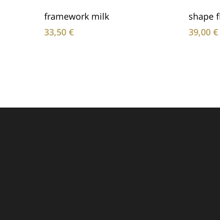
In Den Warenkorb
framework milk
shape f
33,50
€
39,00
€