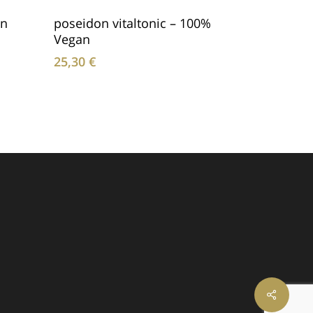
In Den Warenkorb
an
poseidon vitaltonic – 100%
Vegan
25,30
€
Share