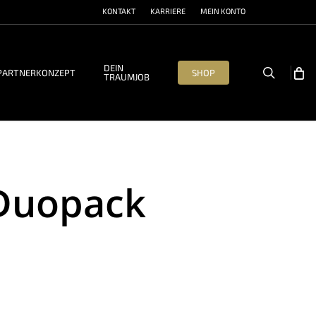
KONTAKT
KARRIERE
MEIN KONTO
DEIN
search
PARTNERKONZEPT
SHOP
TRAUMJOB
 Duopack
n