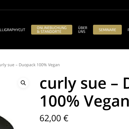
ONLINEBUCHUNG
ÜBER
LLIGRAPHYCUT
SEMINARE
& STANDORTE
UNS
urly sue – Duopack 100% Vegan
curly sue –
100% Vega
62,00
€