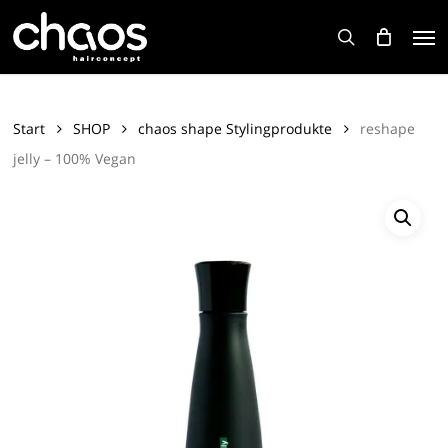
Skip
Men
to
search
main
content
Start
SHOP
chaos shape Stylingprodukte
reshape
jelly – 100% Vegan