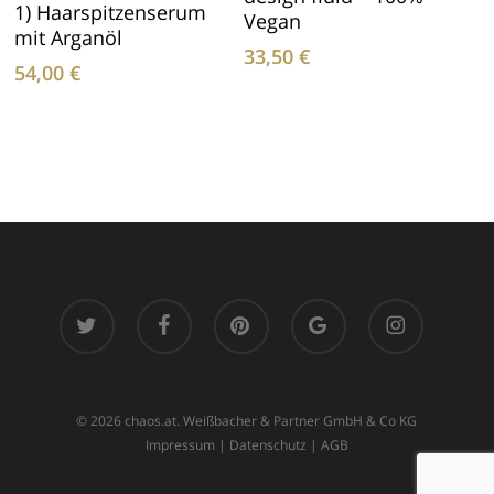
1) Haarspitzenserum
Vegan
mit Arganöl
33,50
€
54,00
€
twitter
facebook
pinterest
google-
instagram
plus
© 2026 chaos.at. Weißbacher & Partner GmbH & Co KG
Impressum
|
Datenschutz
|
AGB