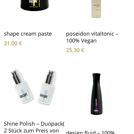
In Den Warenkorb
In Den Warenkorb
shape cream paste
poseidon vitaltonic –
100% Vegan
31,00
€
25,30
€
In Den Warenkorb
Shine Polish – Duopack(
2 Stück zum Preis von
In Den Warenkorb
design fluid – 100%