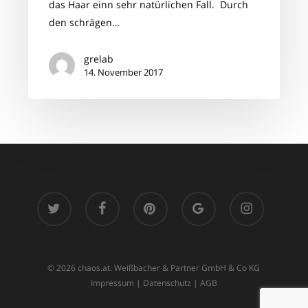
das Haar einn sehr natürlichen Fall. Durch
Award
den schrägen…
grelab
14. November 2017
twitter
facebook
pinterest
google-
instagram
plus
© 2026 chaos.at. Weißbacher & Partner GmbH & Co KG
Impressum
|
Datenschutz
|
AGB