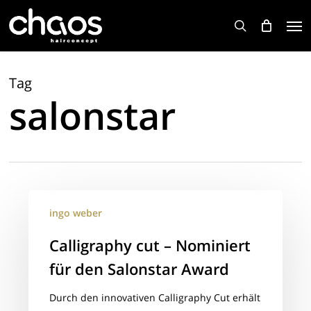
Skip
Men
to
search
main
content
Tag
salonstar
Calligraphy
ingo weber
cut
–
Calligraphy cut – Nominiert
Nominiert
für den Salonstar Award
für
den
Durch den innovativen Calligraphy Cut erhält
Salonstar