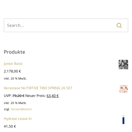
Produkte
Junior Basic
2.178,00
€
inkl. 20 % MwSt.
Kerastase NUTRITIVE TRIO SPRING 26 SET
Ursprünglicher
Aktueller
UVP:
79,20
€
Neuer Preis:
63,40
€
Preis
Preis
inkl. 20 % MwSt.
zzgl.
Versandkosten
war:
ist:
79,20 €
63,40 €.
Hydrate Leave In
41,50
€