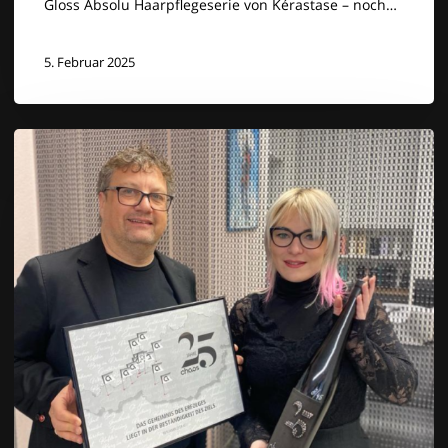
Gloss Absolu Haarpflegeserie von Kérastase – noch…
5. Februar 2025
📢
Werde
Teil
der
chaoshairconcept-
Familie
als
Franchisepartner!
🚀