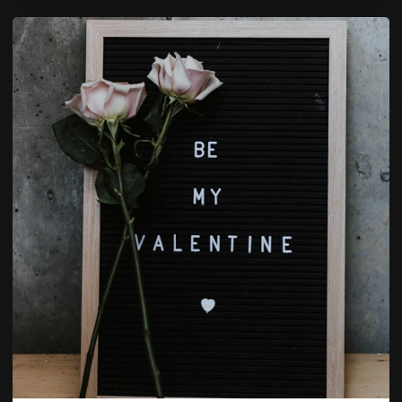
Valentinstag-
Special:
Verwöhnmoment
mit
Prosecco
und
Kopfmassage