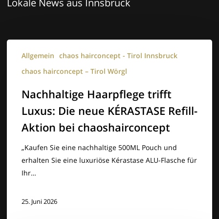
Lokale News aus Innsbruck
Nachhaltige
Allgemein
chaos hairconcept - Tirol Innsbruck
Haarpflege
trifft
chaos hairconcept – Tirol Wörgl
Luxus:
Nachhaltige Haarpflege trifft
Die
Luxus: Die neue KÉRASTASE Refill-
neue
KÉRASTASE
Aktion bei chaoshairconcept
Refill-
Aktion
„Kaufen Sie eine nachhaltige 500ML Pouch und
bei
erhalten Sie eine luxuriöse Kérastase ALU-Flasche für
chaoshairconcept
Ihr…
25. Juni 2026