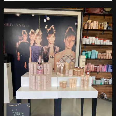
✨
Exklusiver
Pre-
Sale:
Die
neue
Kérastase
Gloss
Absolu
Serie
✨