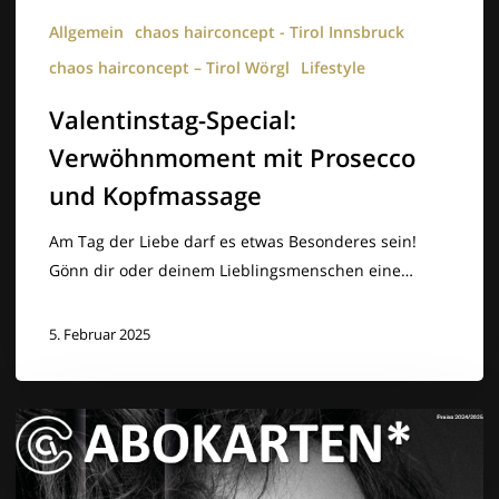
Allgemein
chaos hairconcept - Tirol Innsbruck
chaos hairconcept – Tirol Wörgl
Lifestyle
Valentinstag-Special:
Verwöhnmoment mit Prosecco
und Kopfmassage
Am Tag der Liebe darf es etwas Besonderes sein!
Gönn dir oder deinem Lieblingsmenschen eine…
5. Februar 2025
🔥
Deine
exklusive