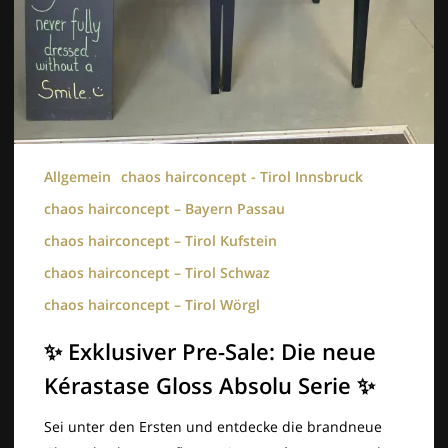
Allgemein
chaos hairconcept - Tirol Innsbruck
chaos hairconcept – Bayern Passau
chaos hairconcept – Tirol Kufstein
chaos hairconcept – Tirol Schwaz
chaos hairconcept – Tirol Wörgl
✨ Exklusiver Pre-Sale: Die neue
Kérastase Gloss Absolu Serie ✨
Sei unter den Ersten und entdecke die brandneue