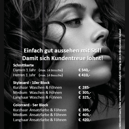
Jahres-
Abokarte
–
Nur
bei
chaoshairconcept!
🔥