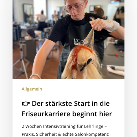
stärkste
Start
in
die
Friseurkarriere
beginnt
hier
Allgemein
👉 Der stärkste Start in die
Friseurkarriere beginnt hier
2 Wochen Intensivtraining für Lehrlinge –
Praxis, Sicherheit & echte Salonkompetenz