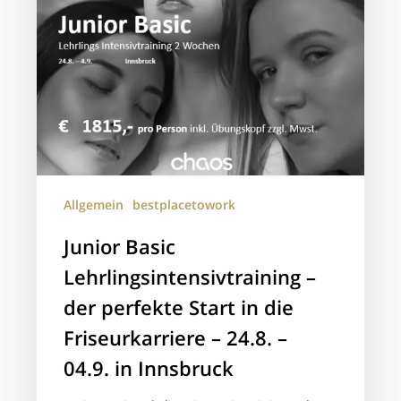
24.8.
–
04.9.
in
Innsbruck
Allgemein
bestplacetowork
Junior Basic
Lehrlingsintensivtraining –
der perfekte Start in die
Friseurkarriere – 24.8. –
04.9. in Innsbruck