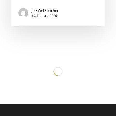
Joe Weißbacher
19. Februar 2026
Friseurjobs
in
Imst
-
Wir
stellen
ein,
werde
jetzt
Teil
unseres
Teams