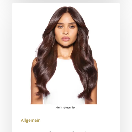
New
Hyaluron
GlossingTM​
Service.​
Allgemein