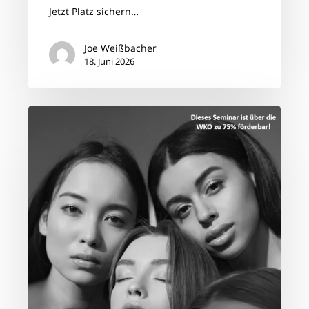
Jetzt Platz sichern…
Joe Weißbacher
18. Juni 2026
Junior
Basic
Lehrlingsintensivtraining
–
der
perfekte
Start
in
die
Friseurkarriere
–