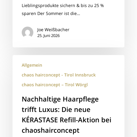
Lieblingsprodukte sichern & bis zu 25 %
sparen Der Sommer ist die…
Joe Weißbacher
25. Juni 2026
Nachhaltige
Allgemein
Haarpflege
trifft
chaos hairconcept - Tirol Innsbruck
Luxus:
chaos hairconcept – Tirol Wörgl
Die
Nachhaltige Haarpflege
neue
KÉRASTASE
trifft Luxus: Die neue
Refill-
KÉRASTASE Refill-Aktion bei
Aktion
chaoshairconcept
bei