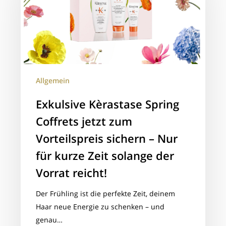
Coffrets
jetzt
zum
Vorteilspreis
sichern
–
Allgemein
Nur
für
Exkulsive Kèrastase Spring
kurze
Coffrets jetzt zum
Zeit
solange
Vorteilspreis sichern – Nur
der
für kurze Zeit solange der
Vorrat
Vorrat reicht!
reicht!
Der Frühling ist die perfekte Zeit, deinem
Haar neue Energie zu schenken – und
genau…