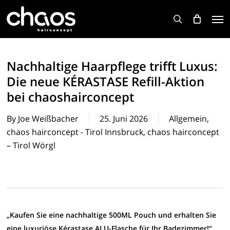
Skip
Men
to
search
main
content
Nachhaltige Haarpflege trifft Luxus:
Die neue KÉRASTASE Refill-Aktion
bei chaoshairconcept
By
Joe Weißbacher
25. Juni 2026
Allgemein
,
chaos hairconcept - Tirol Innsbruck
,
chaos hairconcept
– Tirol Wörgl
„Kaufen Sie eine nachhaltige 500ML Pouch und erhalten Sie
eine luxuriöse Kérastase ALU-Flasche für Ihr Badezimmer!“