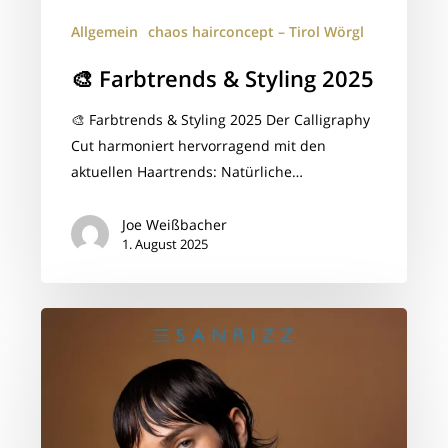
Allgemein
chaos hairconcept – Tirol Wörgl
🎨 Farbtrends & Styling 2025
🎨 Farbtrends & Styling 2025 Der Calligraphy
Cut harmoniert hervorragend mit den
aktuellen Haartrends: Natürliche…
Joe Weißbacher
1. August 2025
✂️
Volumen,
das
begeistert!