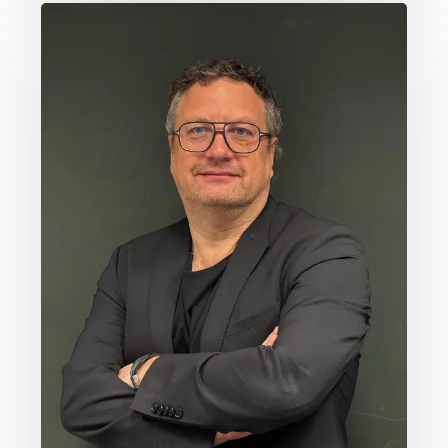
Trinkgeld
–
Wertschätzung
mit
Verantwortung
und
Fairness