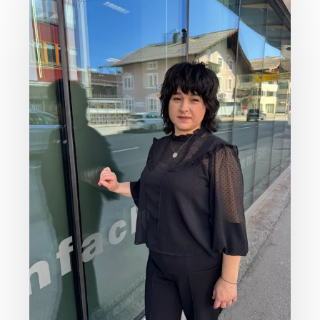
Veränderung
pur!
🌟