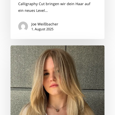
Calligraphy Cut bringen wir dein Haar auf
ein neues Level…
Joe Weißbacher
1. August 2025
Blond
–
einfach
ein
Traum!
✨