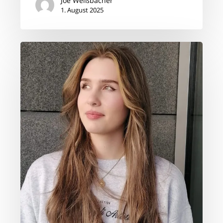
Joe Weißbacher
1. August 2025
Das
Ergebnis:
Balayage
Soft
Mocca
Mousse
✨