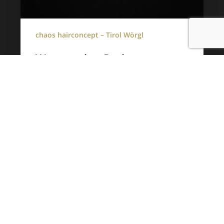
chaos hairconcept – Tirol Wörgl
Warum eine Preisanpassung
zum 1.3.2026 notwendig ist
– eine ehrliche und
transparente Erklärung für
unsere Kunden
Warum eine Preisanpassung notwendig ist –
eine ehrliche und transparente Erklärung für
unsere Kunden Liebe…
Joe Weißbacher
13. Februar 2026