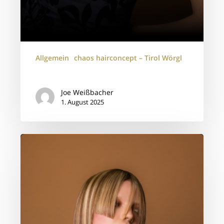
Allgemein
chaos hairconcept – Tirol Wörgl
Joe Weißbacher
1. August 2025
🎨
Farbtrends
&
Styling
2025