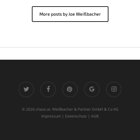
More posts by Joe Weißbacher
twitter
facebook
pinterest
google-
instagram
plus
© 2026 chaos.at. Weißbacher & Partner GmbH & Co KG
Impressum
|
Datenschutz
|
AGB