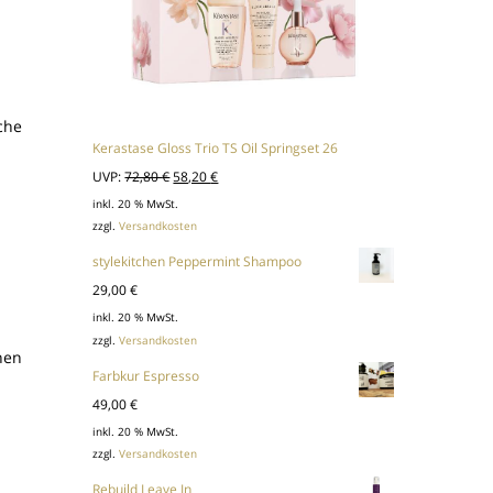
che
Kerastase Gloss Trio TS Oil Springset 26
Ursprünglicher
Aktueller
UVP:
72,80
€
58,20
€
Preis
Preis
inkl. 20 % MwSt.
zzgl.
Versandkosten
war:
ist:
72,80 €
58,20 €.
stylekitchen Peppermint Shampoo
29,00
€
inkl. 20 % MwSt.
zzgl.
Versandkosten
nen
Farbkur Espresso
49,00
€
inkl. 20 % MwSt.
zzgl.
Versandkosten
Rebuild Leave In