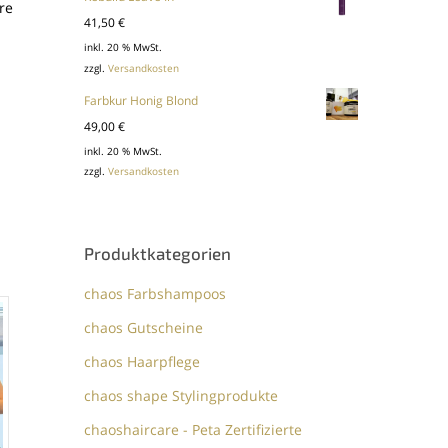
re
41,50
€
inkl. 20 % MwSt.
zzgl.
Versandkosten
Farbkur Honig Blond
49,00
€
inkl. 20 % MwSt.
zzgl.
Versandkosten
Produktkategorien
chaos Farbshampoos
chaos Gutscheine
chaos Haarpflege
chaos shape Stylingprodukte
chaoshaircare - Peta Zertifizierte