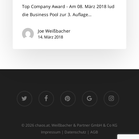
Top Company Award - Am 08. März 2018 lud
die Business Pool zur 3. Auflage…
Joe Weißbacher
14. März 2018
twitter
facebook
pinterest
google-
instagram
plus
© 2026 chaos.at. Weißbacher & Partner GmbH & Co KG
Impressum
|
Datenschutz
|
AGB