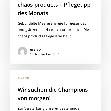
–
chaos products – Pflegetipp
Pflegetipp
des Monats
des
Monats
Gebündelte Meeresenergie für gesundes
und glänzendes Haar – chaos products Die
chaos products Pflegeserie baut…
grelab
14. November 2017
Wir
awards
suchen
die
Wir suchen die Champions
Champions
von morgen!
von
morgen!
Zur Verstärkung unserer bestehenden