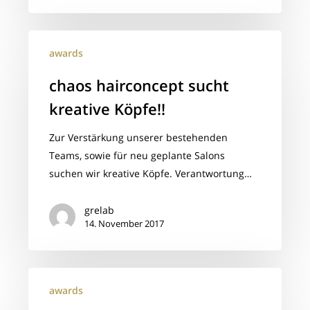
chaos
awards
hairconcept
sucht
chaos hairconcept sucht
kreative
kreative Köpfe!!
Köpfe!!
Zur Verstärkung unserer bestehenden
Teams, sowie für neu geplante Salons
suchen wir kreative Köpfe. Verantwortung…
grelab
14. November 2017
chaos
awards
products