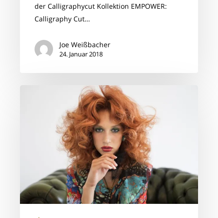
der Calligraphycut Kollektion EMPOWER:
Calligraphy Cut…
Joe Weißbacher
24. Januar 2018
Ihr
Perfektes
Styling
für
die
Vorweihnachtszeit!