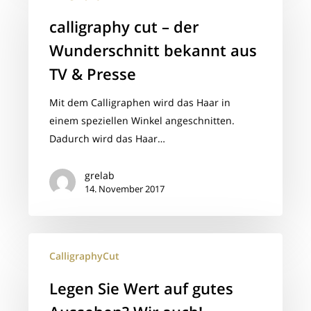
–
calligraphy cut – der
der
Wunderschnitt bekannt aus
Wunderschnitt
bekannt
TV & Presse
aus
Mit dem Calligraphen wird das Haar in
TV
einem speziellen Winkel angeschnitten.
&
Dadurch wird das Haar…
Presse
grelab
14. November 2017
Legen
CalligraphyCut
Sie
Wert
Legen Sie Wert auf gutes
auf