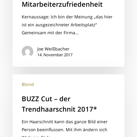
Bestnoten
Mitarbeiterzufriedenheit
im
Kernaussage: Ich bin der Meinung „das hier
Berreich
ist ein ausgezeichneter Arbeitsplatz“
Mitarbeiterzufriedenheit
Gemeinsam mit der Firma…
Joe Weißbacher
14. November 2017
BUZZ
Blond
Cut
–
BUZZ Cut – der
der
Trendhaarschnit 2017*
Trendhaarschnit
2017*
Ein Haarschnitt kann das ganze Bild einer
Person beeinflussen. Mit ihm ändern sich