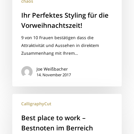
chaos
Ihr Perfektes Styling für die
Vorweihnachtszeit!
9 von 10 Frauen bestätigen dass die
Attraktivität und Aussehen in direktem
Zusammenhang mit Ihrem…
Joe Weißbacher
14. November 2017
Best
CalligraphyCut
place
to
Best place to work –
work
Bestnoten im Berreich
–