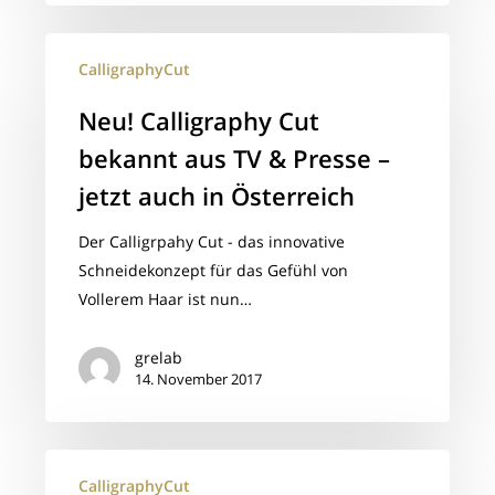
Neu!
CalligraphyCut
Calligraphy
Cut
Neu! Calligraphy Cut
bekannt
bekannt aus TV & Presse –
aus
TV
jetzt auch in Österreich
&
Der Calligrpahy Cut - das innovative
Presse
Schneidekonzept für das Gefühl von
–
Vollerem Haar ist nun…
jetzt
auch
grelab
in
14. November 2017
Österreich
calligraphy
CalligraphyCut
cut