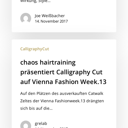
Wirkung, Style…
Joe Weißbacher
14. November 2017
chaos
CalligraphyCut
hairtraining
präsentiert
chaos hairtraining
Calligraphy
präsentiert Calligraphy Cut
Cut
auf
auf Vienna Fashion Week.13
Vienna
Auf den Plätzen des ausverkauften Catwalk
Fashion
Zeltes der Vienna Fashionweek.13 drängten
Week.13
sich bis auf die…
grelab