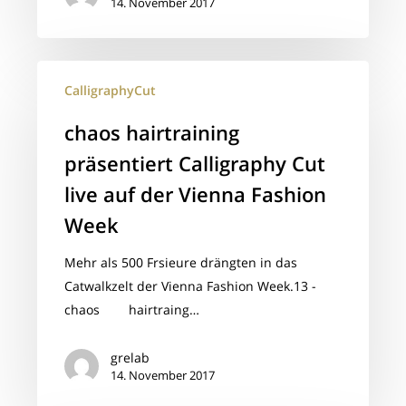
14. November 2017
chaos
CalligraphyCut
hairtraining
präsentiert
chaos hairtraining
Calligraphy
präsentiert Calligraphy Cut
Cut
live
live auf der Vienna Fashion
auf
Week
der
Vienna
Mehr als 500 Frsieure drängten in das
Fashion
Catwalkzelt der Vienna Fashion Week.13 -
Week
chaos hairtraing…
grelab
14. November 2017