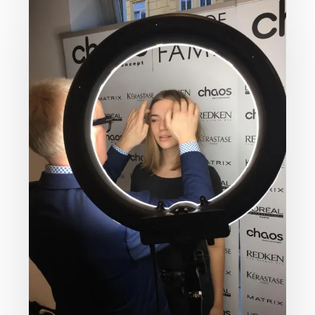
Cut
Gold
Level
Training
mit
Frank
Brormann