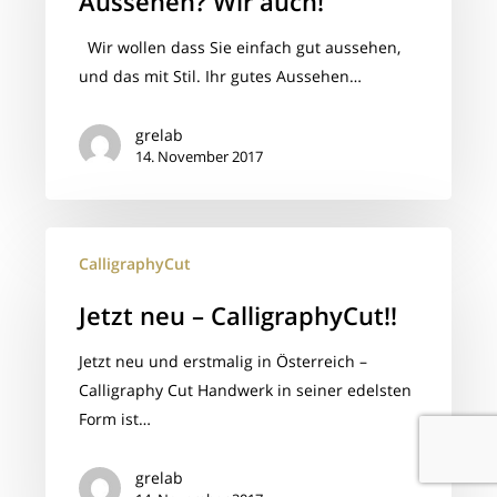
Aussehen? Wir auch!
gutes
Aussehen?
Wir wollen dass Sie einfach gut aussehen,
Wir
und das mit Stil. Ihr gutes Aussehen…
auch!
grelab
14. November 2017
Jetzt
CalligraphyCut
neu
–
Jetzt neu – CalligraphyCut!!
CalligraphyCut!!
Jetzt neu und erstmalig in Österreich –
Calligraphy Cut Handwerk in seiner edelsten
Form ist…
grelab