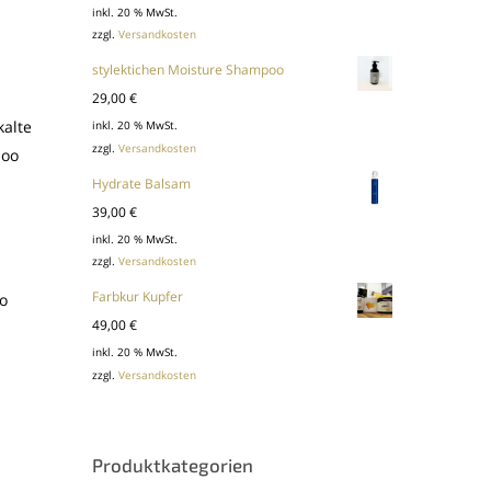
Preis
Preis
inkl. 20 % MwSt.
zzgl.
Versandkosten
war:
ist:
87,00 €
69,50 €.
stylektichen Moisture Shampoo
29,00
€
kalte
inkl. 20 % MwSt.
zzgl.
Versandkosten
poo
Hydrate Balsam
39,00
€
inkl. 20 % MwSt.
zzgl.
Versandkosten
Farbkur Kupfer
o
49,00
€
inkl. 20 % MwSt.
zzgl.
Versandkosten
Produktkategorien