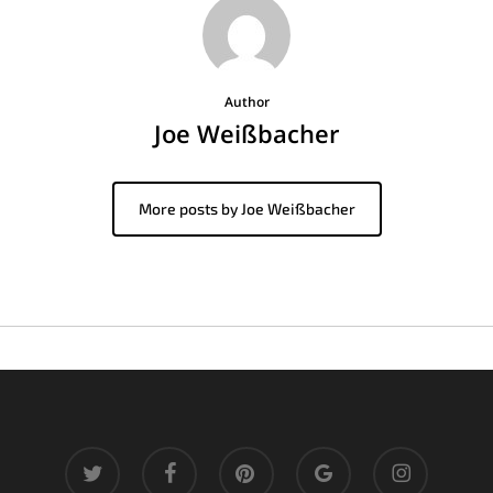
Author
Joe Weißbacher
More posts by Joe Weißbacher
twitter
facebook
pinterest
google-
instagram
plus