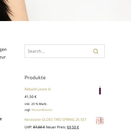
igen
zur
Produkte
Rebuild Leave In
41,50
€
inkl. 20 % MwSt.
zzgl.
Versandkosten
ie
Kerastase GLOSS TRIO SPRING 26 SET
Ursprünglicher
Aktueller
UVP:
87,00
€
Neuer Preis:
69,50
€