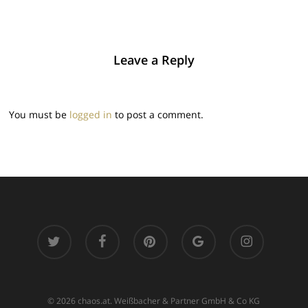
Leave a Reply
You must be
logged in
to post a comment.
twitter
facebook
pinterest
google-
instagram
plus
© 2026 chaos.at. Weißbacher & Partner GmbH & Co KG