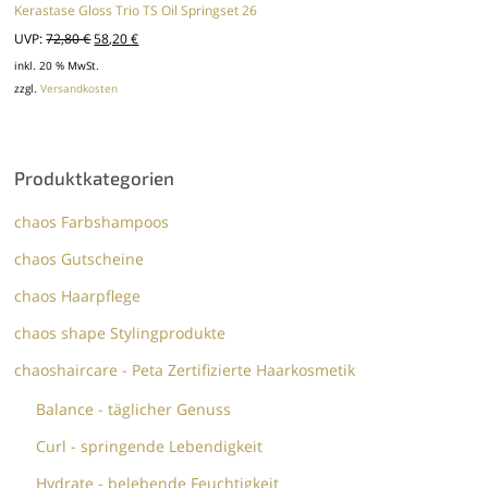
Kerastase Gloss Trio TS Oil Springset 26
Ursprünglicher
Aktueller
UVP:
72,80
€
58,20
€
Preis
Preis
inkl. 20 % MwSt.
zzgl.
Versandkosten
war:
ist:
72,80 €
58,20 €.
Produktkategorien
chaos Farbshampoos
chaos Gutscheine
chaos Haarpflege
chaos shape Stylingprodukte
chaoshaircare - Peta Zertifizierte Haarkosmetik
Balance - täglicher Genuss
Curl - springende Lebendigkeit
Hydrate - belebende Feuchtigkeit